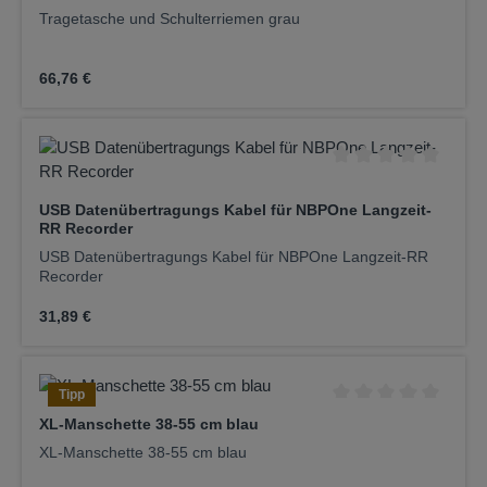
Tragetasche und Schulterriemen grau
Regulärer Preis:
66,76 €
Durchschnittliche Be
USB Datenübertragungs Kabel für NBPOne Langzeit-
RR Recorder
USB Datenübertragungs Kabel für NBPOne Langzeit-RR
Recorder
Regulärer Preis:
31,89 €
Tipp
Durchschnittliche Be
XL-Manschette 38-55 cm blau
XL-Manschette 38-55 cm blau