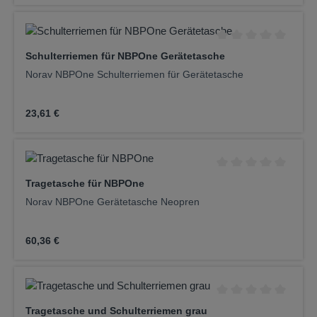
Durchschnittliche Be
Schulterriemen für NBPOne Gerätetasche
Norav NBPOne Schulterriemen für Gerätetasche
Regulärer Preis:
23,61 €
Durchschnittliche Be
Tragetasche für NBPOne
Norav NBPOne Gerätetasche Neopren
Regulärer Preis:
60,36 €
Durchschnittliche Be
Tragetasche und Schulterriemen grau