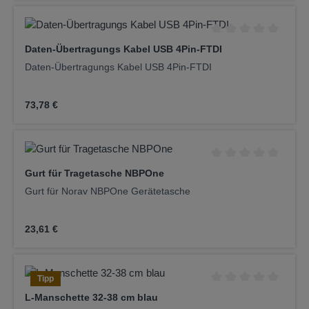
Durchschnittliche Be
Daten-Übertragungs Kabel USB 4Pin-FTDI
Daten-Übertragungs Kabel USB 4Pin-FTDI
Regulärer Preis:
73,78 €
Durchschnittliche Be
Gurt für Tragetasche NBPOne
Gurt für Norav NBPOne Gerätetasche
Regulärer Preis:
23,61 €
Tipp
Durchschnittliche Be
L-Manschette 32-38 cm blau