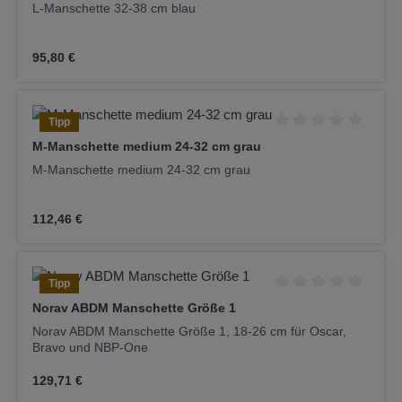
L-Manschette 32-38 cm blau
Regulärer Preis:
95,80 €
Tipp
Durchschnittliche Be
M-Manschette medium 24-32 cm grau
M-Manschette medium 24-32 cm grau
Regulärer Preis:
112,46 €
Tipp
Durchschnittliche Be
Norav ABDM Manschette Größe 1
Norav ABDM Manschette Größe 1, 18-26 cm für Oscar,
Bravo und NBP-One
Regulärer Preis:
129,71 €