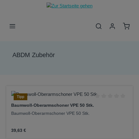
Zum Hauptinhalt springen
Waren
ABDM Zubehör
Tipp
Durchschnittliche Be
Baumwoll-Oberarmschoner VPE 50 Stk.
Baumwoll-Oberarmschoner VPE 50 Stk.
Regulärer Preis:
39,63 €