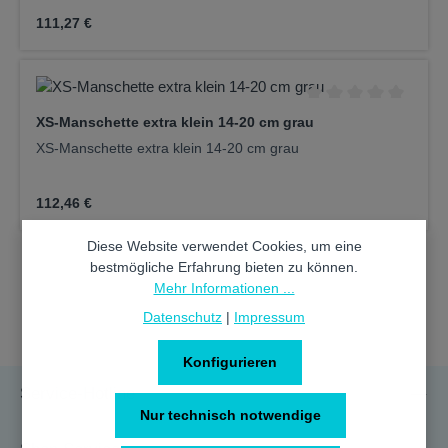
Regulärer Preis:
111,27 €
Durchschnittliche Be
XS-Manschette extra klein 14-20 cm grau
XS-Manschette extra klein 14-20 cm grau
Regulärer Preis:
112,46 €
Diese Website verwendet Cookies, um eine
bestmögliche Erfahrung bieten zu können.
Mehr Informationen ...
Datenschutz
|
Impressum
Konfigurieren
Service-Hotline
Nur technisch notwendige