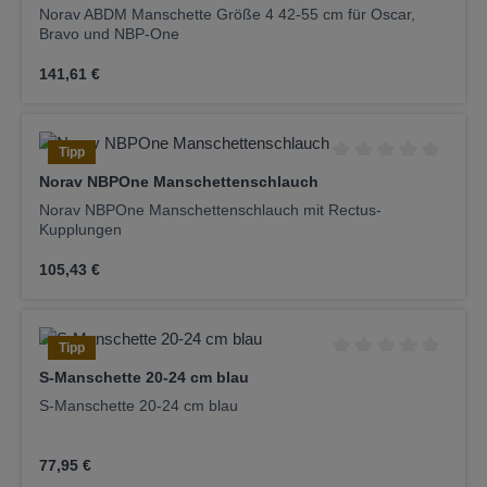
Norav ABDM Manschette Größe 4 42-55 cm für Oscar,
Bravo und NBP-One
Regulärer Preis:
141,61 €
Tipp
Durchschnittliche Be
Norav NBPOne Manschettenschlauch
Norav NBPOne Manschettenschlauch mit Rectus-
Kupplungen
Regulärer Preis:
105,43 €
Tipp
Durchschnittliche Be
S-Manschette 20-24 cm blau
S-Manschette 20-24 cm blau
Regulärer Preis:
77,95 €