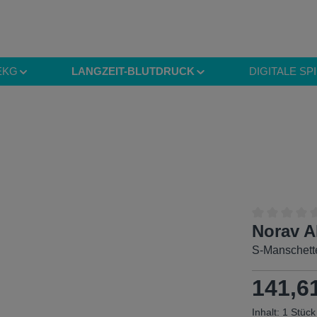
EKG
LANGZEIT-BLUTDRUCK
DIGITALE SP
Norav A
Durchschnitt
S-Manschette
Regulärer Pr
141,6
Inhalt:
1 Stück