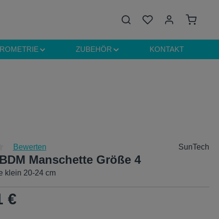
Du hast 0 Produkte auf
Warenkor
IROMETRIE
ZUBEHÖR
KONTAKT
Bewerten
SunTech
BDM Manschette Größe 4
liche Bewertung von 0 von 5 Sternen
 klein 20-24 cm
eis:
1 €