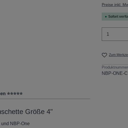
Preise inkl. M
Sofort verfü
Produkt 
Zum Merkzet
Produktnummer
NBP-ONE-C
gen ⭐⭐⭐⭐⭐
schette Größe 4"
vo und NBP-One