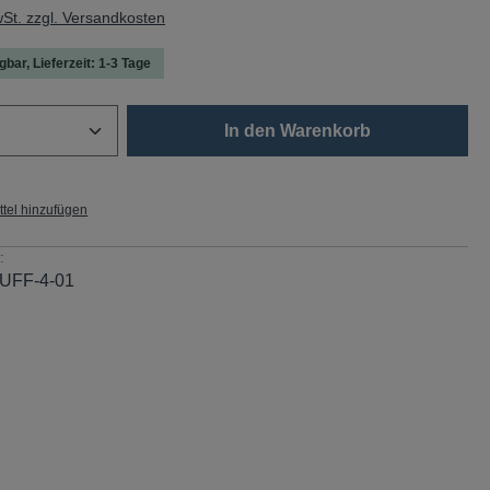
wSt. zzgl. Versandkosten
gbar, Lieferzeit: 1-3 Tage
Anzahl: Gib den gewünschten Wert ein oder
In den Warenkorb
tel hinzufügen
:
UFF-4-01