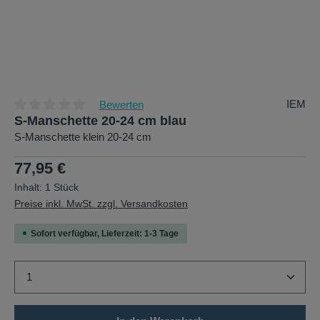
IEM
Bewerten
S-Manschette 20-24 cm blau
Durchschnittliche Bewertung von 0 von 5 Sternen
S-Manschette klein 20-24 cm
Regulärer Preis:
77,95 €
Inhalt:
1 Stück
Preise inkl. MwSt. zzgl. Versandkosten
Sofort verfügbar, Lieferzeit: 1-3 Tage
Produkt Anzahl: Gib den gewünschten Wert ein oder b