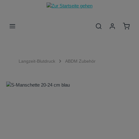
Zum Hauptinhalt springen
Waren
Langzeit-Blutdruck
ABDM Zubehör
Bildergalerie überspringen