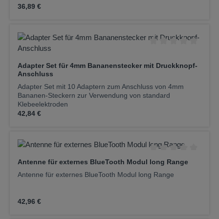
Regulärer Preis:
36,89 €
Durchschnittliche Be
Adapter Set für 4mm Bananenstecker mit Druckknopf-
Anschluss
Adapter Set mit 10 Adaptern zum Anschluss von 4mm
Bananen-Steckern zur Verwendung von standard
Klebeelektroden
Regulärer Preis:
42,84 €
Durchschnittliche Be
Antenne für externes BlueTooth Modul long Range
Antenne für externes BlueTooth Modul long Range
Regulärer Preis:
42,96 €