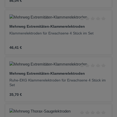
Regulärer Preis:
86,04 €
Durchschnittliche Be
Mehrweg Extremitäten-Klammerelektroden
Klammerelektroden für Erwachsene 4 Stück im Set
Regulärer Preis:
46,41 €
Durchschnittliche Be
Mehrweg Extremitäten-Klammerelektroden
Ruhe-EKG Klammerelektroden für Erwachsene 4 Stück im
Set
Regulärer Preis:
35,70 €