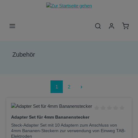
Zum Hauptinhalt springen
Waren
Zubehör
Seite
Seite
1
2
Durchschnittliche Be
Adapter Set für 4mm Bananenstecker
Steck-Adapter Set mit 10 Adaptern zum Anschluss von
4mm Bananen-Steckern zur verwendung von Einweg TAB-
Elektroden