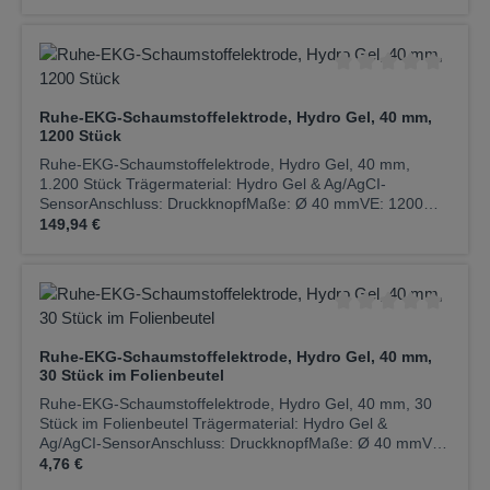
Durchschnittliche Be
Ruhe-EKG-Schaumstoffelektrode, Hydro Gel, 40 mm,
1200 Stück
Ruhe-EKG-Schaumstoffelektrode, Hydro Gel, 40 mm,
1.200 Stück Trägermaterial: Hydro Gel & Ag/AgCI-
SensorAnschluss: DruckknopfMaße: Ø 40 mmVE: 1200
Regulärer Preis:
Stück / Karton (40 Beutel à 30 St.)
149,94 €
Durchschnittliche Be
Ruhe-EKG-Schaumstoffelektrode, Hydro Gel, 40 mm,
30 Stück im Folienbeutel
Ruhe-EKG-Schaumstoffelektrode, Hydro Gel, 40 mm, 30
Stück im Folienbeutel Trägermaterial: Hydro Gel &
Ag/AgCI-SensorAnschluss: DruckknopfMaße: Ø 40 mmVE:
Regulärer Preis:
30 Stück / Folienbeutel à 30 St.)
4,76 €