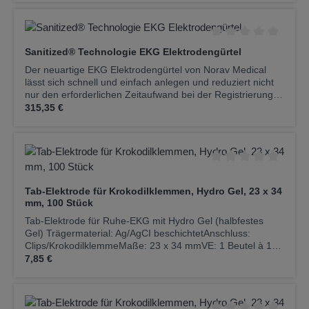
Durchschnittliche Be
Sanitized® Technologie EKG Elektrodengürtel
Der neuartige EKG Elektrodengürtel von Norav Medical
lässt sich schnell und einfach anlegen und reduziert nicht
nur den erforderlichen Zeitaufwand bei der Registrierung
Regulärer Preis:
von Ruhe-EKGs, sondern sorgt auch noch für eine
315,35 €
wesentlich bessere Signalqualität. Dieser mehrfach
verwendbare, elastische Elektrodengürtel verfügt über die
sechs Standard-Brustwand-Elektroden (Ag/AgCl) und kann
bei Frauen und Männern gleichermaßen verwendet
werden. Durch eine spezielle Beschichtung bei der
Durchschnittliche Be
Produktion des hautfreundlichen Kunststoffmaterials
Tab-Elektrode für Krokodilklemmen, Hydro Gel, 23 x 34
verfügt der EKG Elektrodengürtel über einen besonderen
mm, 100 Stück
und dauerhaften antimikrobiellen Schutz und ist daher
besonders ideal für kardiologische Praxen und Kliniken mit
Tab-Elektrode für Ruhe-EKG mit Hydro Gel (halbfestes
hohem Aufkommen an Ruhe-EKG Untersuchungen.
Gel) Trägermaterial: Ag/AgCI beschichtetAnschluss:
Außerdem eignet sich der Elektrodengürtel auch sehr gut
Clips/KrokodilklemmeMaße: 23 x 34 mmVE: 1 Beutel à 100
für EKG-Untersuchungen beim Hausbesuch oder in
Regulärer Preis:
Stück
7,85 €
Senioren- und Pflegeeinrichtungen. Hier einige
herausragende Merkmale:● Kompatibel mit allen 12-Kanal
Ruhe-EKG Geräten● Einfache und schnelle
Applikation● Elastisch und passend für Frauen und