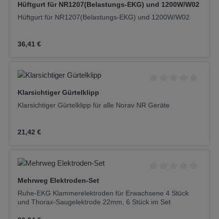
Hüftgurt für NR1207(Belastungs-EKG) und 1200W/W02
Hüftgurt für NR1207(Belastungs-EKG) und 1200W/W02
Regulärer Preis:
36,41 €
Durchschnittliche Be
Klarsichtiger Gürtelklipp
Klarsichtiger Gürtelklipp für alle Norav NR Geräte
Regulärer Preis:
21,42 €
Durchschnittliche Be
Mehrweg Elektroden-Set
Ruhe-EKG Klammerelektroden für Erwachsene 4 Stück
und Thorax-Saugelektrode 22mm, 6 Stück im Set