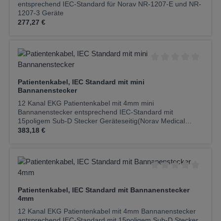
entsprechend IEC-Standard für Norav NR-1207-E und NR-
1207-3 Geräte
Regulärer Preis:
277,27 €
Durchschnittliche Be
Patientenkabel, IEC Standard mit mini
Bannanenstecker
12 Kanal EKG Patientenkabel mit 4mm mini
Bannanenstecker entsprechend IEC-Standard mit
15poligem Sub-D Stecker Geräteseitig(Norav Medical
Regulärer Preis:
1200M ist nicht im Lieferumfang enthalten)
383,18 €
Durchschnittliche Be
Patientenkabel, IEC Standard mit Bannanenstecker
4mm
12 Kanal EKG Patientenkabel mit 4mm Bannanenstecker
entsprechend IEC-Standard mit 15poligem Sub-D Stecker