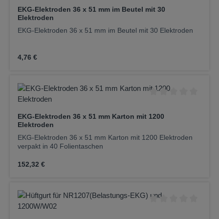
Daten:Schutzklasse I; MPDG Klasse 1Netzspannung 230
EKG-Elektroden 36 x 51 mm im Beutel mit 30
V~ 50/60 Hz; 22VAVakuumbereich von 60-200
Elektroden
mbarVierstufige Einstellung der Vakuumleistung
Druckbereichs- und StatusanzeigeTragarm mit integriertem
EKG-Elektroden 36 x 51 mm im Beutel mit 30 Elektroden
Defibrillationsschutz; Schwenkbereich ca. 360°Silber-
Silberchlorid-Elektroden; Napfmaterial Silikon; einzeln, von
außen austauschbarTischhalterung mit Fixierbereich von
Regulärer Preis:
4,76 €
20-55mmIm Lieferumfang enthalten:6x Vakuumelektrode
1m und 4x1,3m ; 1x Tragarm T; 1x Vakuumeinheit DT80
mit Bedienteil und Halter; 1x Tischhalterung; 1x Netzkabel;
250ml Elektrodenspray
Durchschnittliche Be
EKG-Elektroden 36 x 51 mm Karton mit 1200
Elektroden
EKG-Elektroden 36 x 51 mm Karton mit 1200 Elektroden
verpakt in 40 Folientaschen
Regulärer Preis:
152,32 €
Durchschnittliche Be