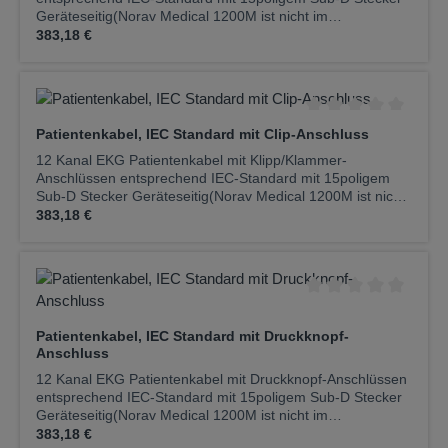
Geräteseitig(Norav Medical 1200M ist nicht im
Regulärer Preis:
Lieferumfang enthalten)
383,18 €
Durchschnittliche Be
Patientenkabel, IEC Standard mit Clip-Anschluss
12 Kanal EKG Patientenkabel mit Klipp/Klammer-
Anschlüssen entsprechend IEC-Standard mit 15poligem
Sub-D Stecker Geräteseitig(Norav Medical 1200M ist nicht
Regulärer Preis:
im Lieferumfang enthalten)
383,18 €
Durchschnittliche Be
Patientenkabel, IEC Standard mit Druckknopf-
Anschluss
12 Kanal EKG Patientenkabel mit Druckknopf-Anschlüssen
entsprechend IEC-Standard mit 15poligem Sub-D Stecker
Geräteseitig(Norav Medical 1200M ist nicht im
Regulärer Preis:
Lieferumfang enthalten)
383,18 €