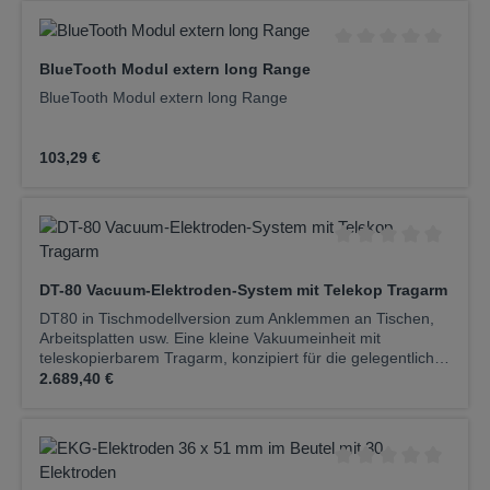
Durchschnittliche Be
BlueTooth Modul extern long Range
BlueTooth Modul extern long Range
Regulärer Preis:
103,29 €
Durchschnittliche Be
DT-80 Vacuum-Elektroden-System mit Telekop Tragarm
DT80 in Tischmodellversion zum Anklemmen an Tischen,
Arbeitsplatten usw. Eine kleine Vakuumeinheit mit
teleskopierbarem Tragarm, konzipiert für die gelegentliche
Regulärer Preis:
Anwendung in der Arztpraxis. Hoher Bedienkomfort,
2.689,40 €
Einhandbedienung und ein Tragarm mit großer Reichweite
zeichnen diese Anlage aus. Die Anlage verfügt über eine
bewährte Regeltechnik in vier Druckstufen und besitzt, wie
alle Strässle-Vakuumanlagen, eine Ausblasautomatik, vor
und nach jeder Anwendung.Technische
Durchschnittliche Be