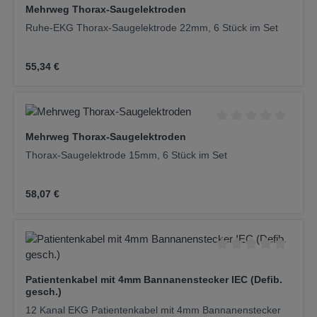
Durchschnittliche Be
Mehrweg Thorax-Saugelektroden
Ruhe-EKG Thorax-Saugelektrode 22mm, 6 Stück im Set
Regulärer Preis:
55,34 €
Durchschnittliche Be
Mehrweg Thorax-Saugelektroden
Thorax-Saugelektrode 15mm, 6 Stück im Set
Regulärer Preis:
58,07 €
Durchschnittliche Be
Patientenkabel mit 4mm Bannanenstecker IEC (Defib.
gesch.)
12 Kanal EKG Patientenkabel mit 4mm Bannanenstecker