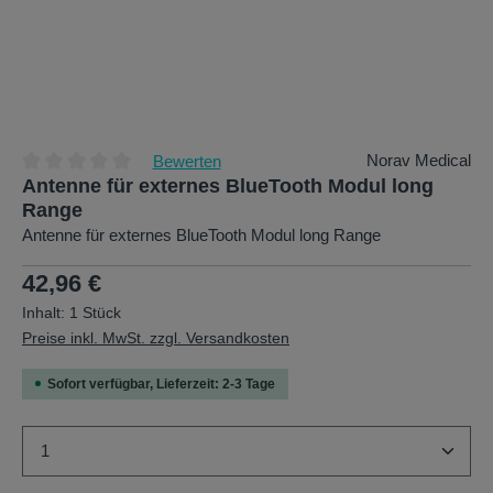
Norav Medical
Bewerten
Antenne für externes BlueTooth Modul long
Durchschnittliche Bewertung von 0 von 5 Sternen
Range
Antenne für externes BlueTooth Modul long Range
Regulärer Preis:
42,96 €
Inhalt:
1 Stück
Preise inkl. MwSt. zzgl. Versandkosten
Sofort verfügbar, Lieferzeit: 2-3 Tage
Produkt Anzahl: Gib den gewünschten Wert ein oder b