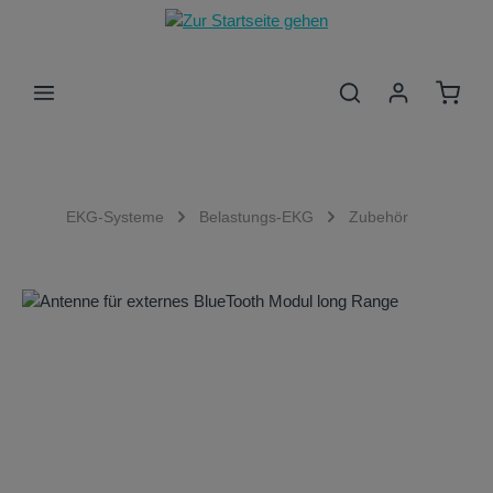
Zum Hauptinhalt springen
Waren
EKG-Systeme
Belastungs-EKG
Zubehör
Bildergalerie überspringen