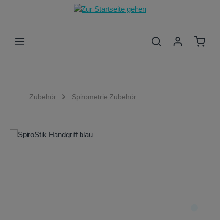
Zum Hauptinhalt springen
Waren
Zubehör
Spirometrie Zubehör
Bildergalerie überspringen