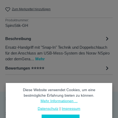
Zum Merkzettel hinzufügen
Produktnummer:
SpiroStik-GH
Beschreibung
Ersatz-Handgriff mit "Snap-In" Technik und Doppelschlauch
für den Anschluss am USB-Mess-System des Norav NSpiro
oder demGera…
Mehr
Bewertungen ⭐⭐⭐⭐⭐
Diese Website verwendet Cookies, um eine
bestmögliche Erfahrung bieten zu können.
Service-Hotline
Mehr Informationen ...
Datenschutz
|
Impressum
Shop Service