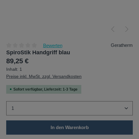
Geratherm
Bewerten
SpiroStik Handgriff blau
Durchschnittliche Bewertung von 0 von 5 Sternen
Regulärer Preis:
89,25 €
Inhalt:
1
Preise inkl. MwSt. zzgl. Versandkosten
Sofort verfügbar, Lieferzeit: 1-3 Tage
Produkt Anzahl: Gib den gewünschten Wert ein oder b
In den Warenkorb