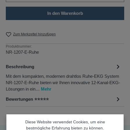
In den Warenkorb
Zum Merkzettel hinzufügen
Produktnummer:
NR-1207-E-Ruhe
Beschreibung
Mit dem kompakten, modernen drahtlos Ruhe-EKG System
NR-1207-E-Ruhe bieten wir Ihnen innovative 12-Kanal-EKG-
Lösungen in ein…
Mehr
Bewertungen ⭐⭐⭐⭐⭐
Diese Website verwendet Cookies, um eine
bestmögliche Erfahrung bieten zu können.