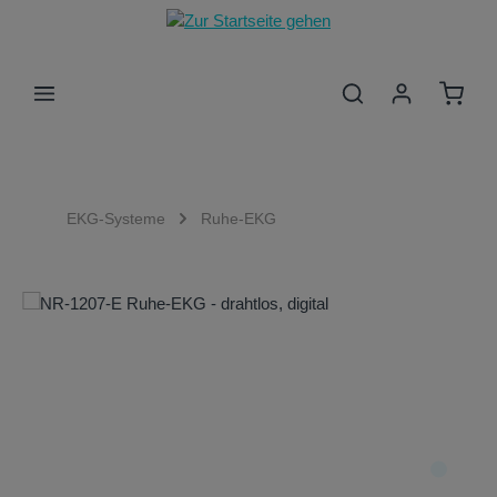
Zum Hauptinhalt springen
Waren
EKG-Systeme
Ruhe-EKG
Bildergalerie überspringen