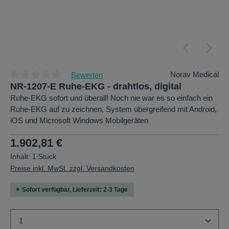
Norav Medical
Bewerten
NR-1207-E Ruhe-EKG - drahtlos, digital
Durchschnittliche Bewertung von 0 von 5 Sternen
Ruhe-EKG sofort und überall! Noch nie war es so einfach ein
Ruhe-EKG auf zu zeichnen, System übergreifend mit Android,
iOS und Microsoft Windows Mobilgeräten
Regulärer Preis:
1.902,81 €
Inhalt:
1 Stück
Preise inkl. MwSt. zzgl. Versandkosten
Sofort verfügbar, Lieferzeit: 2-3 Tage
Produkt Anzahl: Gib den gewünschten Wert ein oder b