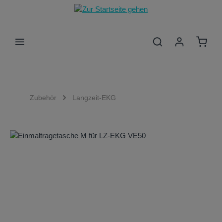
Zum Hauptinhalt springen
Waren
Zubehör
Langzeit-EKG
Bildergalerie überspringen