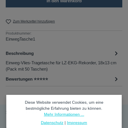
In den Warenkorb
Zum Merkzettel hinzufügen
Produktnummer:
EinwegTasche1
Beschreibung
Einweg-Vlies-Tragetasche für LZ-EKG-Rekorder, 18x13 cm
(Pack mit 50 Taschen)
Bewertungen ⭐⭐⭐⭐⭐
Diese Website verwendet Cookies, um eine
bestmögliche Erfahrung bieten zu können.
Service-Hotline
Mehr Informationen ...
Datenschutz
|
Impressum