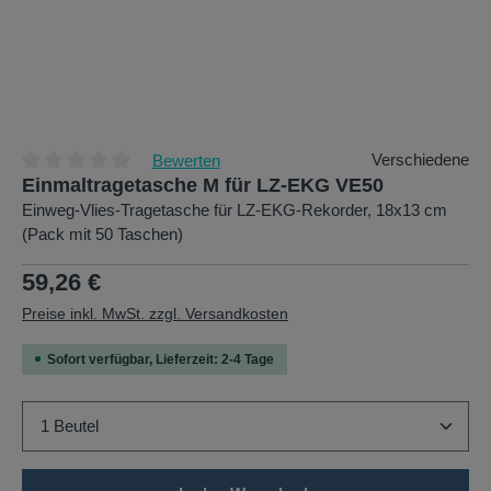
Verschiedene
Bewerten
Einmaltragetasche M für LZ-EKG VE50
Durchschnittliche Bewertung von 0 von 5 Sternen
Einweg-Vlies-Tragetasche für LZ-EKG-Rekorder, 18x13 cm
(Pack mit 50 Taschen)
Regulärer Preis:
59,26 €
Preise inkl. MwSt. zzgl. Versandkosten
Sofort verfügbar, Lieferzeit: 2-4 Tage
Produkt Anzahl: Gib den gewünschten Wert ein oder b