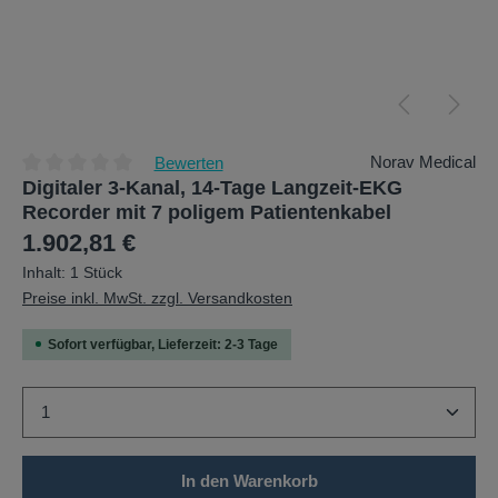
Norav Medical
Bewerten
Digitaler 3-Kanal, 14-Tage Langzeit-EKG
Durchschnittliche Bewertung von 0 von 5 Sternen
Recorder mit 7 poligem Patientenkabel
Regulärer Preis:
1.902,81 €
Inhalt:
1 Stück
Preise inkl. MwSt. zzgl. Versandkosten
Sofort verfügbar, Lieferzeit: 2-3 Tage
Produkt Anzahl: Gib den gewünschten Wert ein oder b
In den Warenkorb