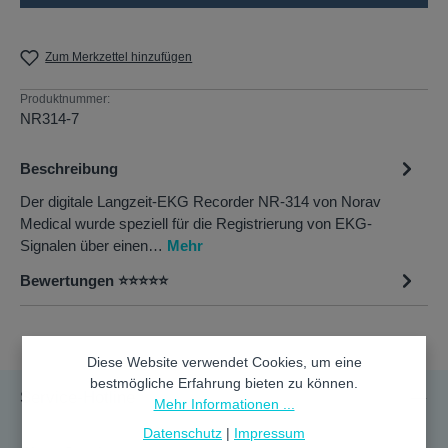
Zum Merkzettel hinzufügen
Produktnummer:
NR314-7
Beschreibung
Der digitale Langzeit-EKG Recorder NR-314 von Norav
Medical wurde speziell für die Registrierung von EKG-
Signalen über einen…
Mehr
Bewertungen ⭐⭐⭐⭐⭐
Diese Website verwendet Cookies, um eine
bestmögliche Erfahrung bieten zu können.
Service-Hotline
Mehr Informationen ...
Datenschutz
|
Impressum