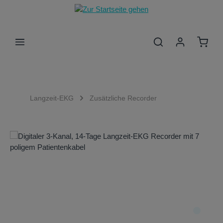
Zum Hauptinhalt springen
Waren
Langzeit-EKG
Zusätzliche Recorder
Bildergalerie überspringen